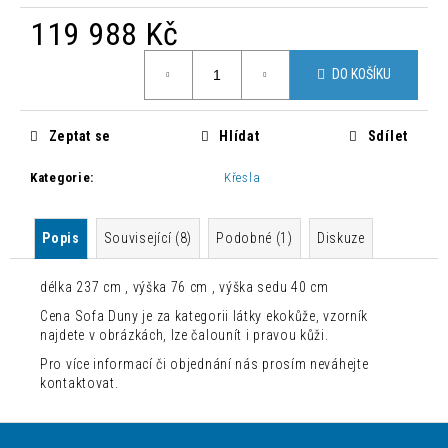
č
u
119 988 Kč
j
Měrná
e
DO KOŠÍKU
cena:
m
e
Zeptat se
Hlídat
Sdílet
DESIGNOVÁ
Kategorie
:
Křesla
BAROVÁ
ŽIDLE
NONO
Popis
Související (8)
Podobné (1)
Diskuze
3
360
Kč
délka 237 cm , výška 76 cm , výška sedu 40 cm
Původně:
Cena Sofa Duny je za kategorii látky ekokůže, vzorník
5
600
najdete v obrázkách, lze čalounít i pravou kůži.
Kč
Pro více informací či objednání nás prosím neváhejte
kontaktovat.
Z