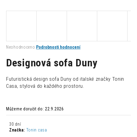
a
j
í
t
?
Průměrné
Neohodnoceno
Podrobnosti hodnocení
hodnocení
produktu
Designová sofa Duny
je
0,0
HLEDAT
z
Futuristická design sofa Duny od italské značky Tonin
5
Casa, stylová do každého prostoru.
hvězdiček.
D
o
Můžeme doručit do:
22.9.2026
p
o
r
30 dní
Značka:
Tonin casa
u