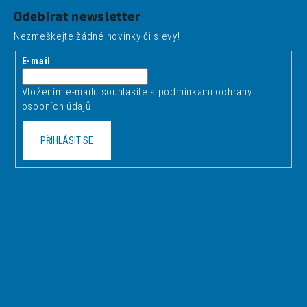
á
Odebírat newsletter
p
Nezmeškejte žádné novinky či slevy!
a
t
E-mail
í
Vložením e-mailu souhlasíte s
podmínkami ochrany
osobních údajů
PŘIHLÁSIT SE