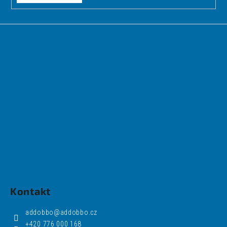
Kontakt
addobbo
@
addobbo.cz
+420 776 000 168