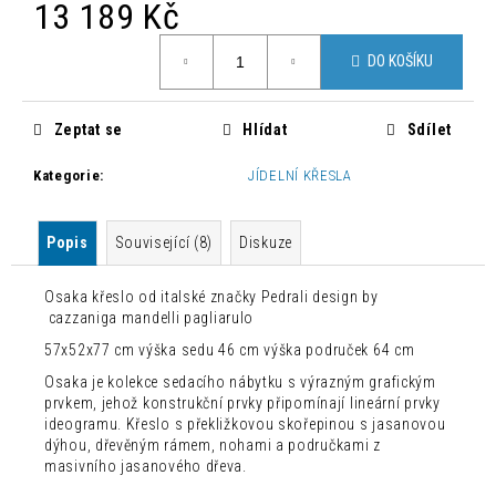
č
13 189 Kč
u
Měrná
j
DO KOŠÍKU
cena:
e
m
e
Zeptat se
Hlídat
Sdílet
Kategorie
:
JÍDELNÍ KŘESLA
MODERNÍ
ZAHRADNÍ
SET
Popis
Související (8)
Diskuze
MARA
S
OSVĚTLENÍM
Osaka křeslo od italské značky Pedrali design by
157
cazzaniga mandelli pagliarulo
082,80
57x52x77 cm výška sedu 46 cm výška područek 64 cm
Kč
Původně:
Osaka je kolekce sedacího nábytku s výrazným grafickým
224
prvkem, jehož konstrukční prvky připomínají lineární prvky
404
ideogramu. Křeslo s překližkovou skořepinou s jasanovou
Kč
dýhou, dřevěným rámem, nohami a područkami z
masivního jasanového dřeva.