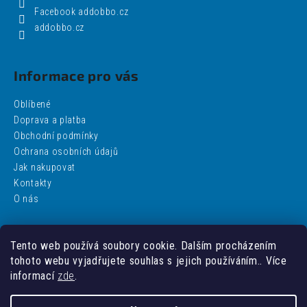
Facebook addobbo.cz
addobbo.cz
Informace pro vás
Oblíbené
Doprava a platba
Obchodní podmínky
Ochrana osobních údajů
Jak nakupovat
Kontakty
O nás
Tento web používá soubory cookie. Dalším procházením
Facebook
tohoto webu vyjadřujete souhlas s jejich používáním.. Více
informací
zde
.
addobbo