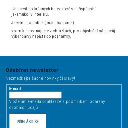
lze barvit do krásných barev které se přispůsobí
jakémukoliv interiéru.
Je velmi pohodlné ( mám ho doma)
vzorník barev najdete v obrázkách, pro objednání nám svůj
výběr barvy napište do poznámky.
Z
á
Odebírat newsletter
p
Nezmeškejte žádné novinky či slevy!
a
t
E-mail
í
Vložením e-mailu souhlasíte s
podmínkami ochrany
osobních údajů
PŘIHLÁSIT SE