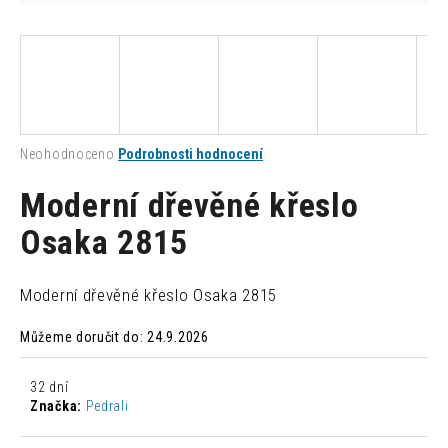
a
j
í
t
?
Průměrné
Neohodnoceno
Podrobnosti hodnocení
hodnocení
produktu
Moderní dřevěné křeslo
je
0,0
Osaka 2815
HLEDAT
z
5
hvězdiček.
Moderní dřevěné křeslo Osaka 2815
D
Můžeme doručit do:
24.9.2026
o
p
o
32 dní
r
Značka:
Pedrali
u