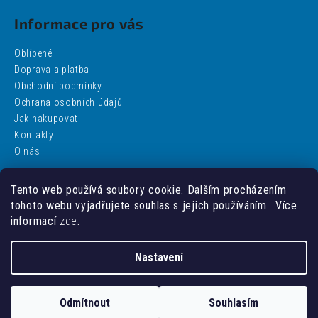
Informace pro vás
Oblíbené
Doprava a platba
Obchodní podmínky
Ochrana osobních údajů
Jak nakupovat
Kontakty
O nás
Tento web používá soubory cookie. Dalším procházením
Facebook
tohoto webu vyjadřujete souhlas s jejich používáním.. Více
informací
zde
.
Nastavení
Vytvořil Shoptet
Odmítnout
Souhlasím
Copyright 2026
addobbo
. Všechna práva vyhrazena.