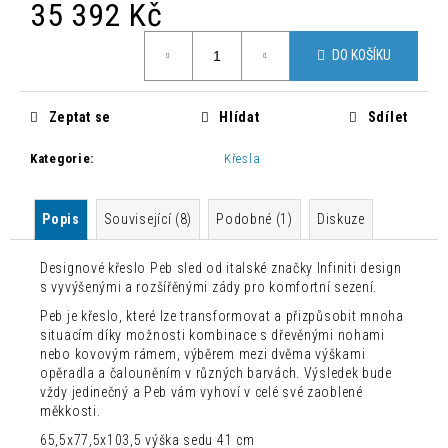
č
35 392 Kč
u
Měrná
j
DO KOŠÍKU
cena:
e
m
e
Zeptat se
Hlídat
Sdílet
Kategorie
:
Křesla
MODERNÍ
ŽIDLE
CHLOÉ
Popis
Související (8)
Podobné (1)
Diskuze
LOSOSOVÁ
1
500
Designové křeslo Peb sled od italské značky Infiniti design
Kč
s vyvýšenými a rozšířěnými zády pro komfortní sezení.
Původně:
Peb je křeslo, které lze transformovat a přizpůsobit mnoha
4
235
situacím díky možnosti kombinace s dřevěnými nohami
Kč
nebo kovovým rámem, výběrem mezi dvěma výškami
opěradla a čalouněním v různých barvách. Výsledek bude
vždy jedinečný a Peb vám vyhoví v celé své zaoblené
měkkosti.
65,5x77,5x103,5 výška sedu 41 cm