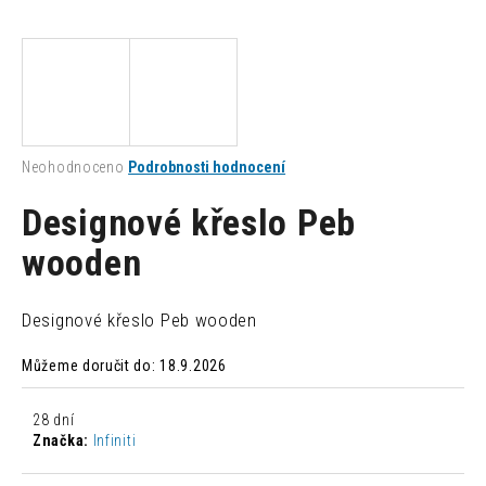
a
j
í
t
?
Průměrné
Neohodnoceno
Podrobnosti hodnocení
hodnocení
produktu
Designové křeslo Peb
je
0,0
wooden
HLEDAT
z
5
hvězdiček.
Designové křeslo Peb wooden
D
Můžeme doručit do:
18.9.2026
o
p
o
28 dní
r
Značka:
Infiniti
u