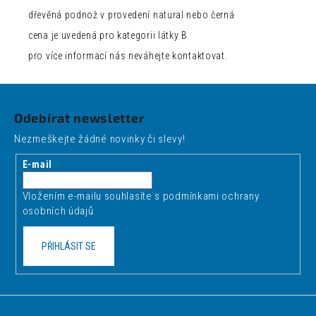
dřevěná podnož v provedení natural nebo černá
cena je uvedená pro kategorii látky B
pro více informací nás neváhejte kontaktovat.
Z
á
Odebírat newsletter
p
Nezmeškejte žádné novinky či slevy!
a
t
E-mail
í
Vložením e-mailu souhlasíte s
podmínkami ochrany
osobních údajů
PŘIHLÁSIT SE