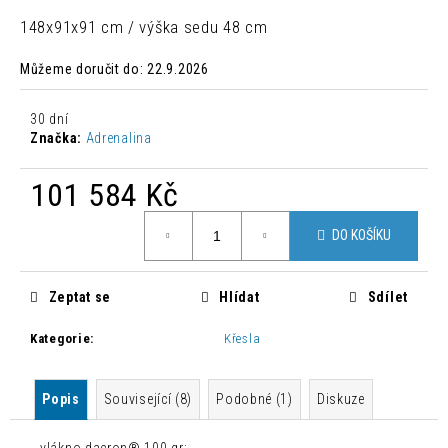
č
u
148x91x91 cm / výška sedu 48 cm
j
e
Můžeme doručit do:
22.9.2026
m
e
30 dní
Značka:
Adrenalina
MODERNÍ
101 584 Kč
LEHÁTKO
IBIZA
Měrná
SUN
DO KOŠÍKU
cena:
9
150
Kč
Zeptat se
Hlídat
Sdílet
Kategorie
:
Křesla
Popis
Související (8)
Podobné (1)
Diskuze
vlákno dacron® 100 gr;