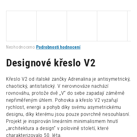
a
j
í
t
?
Průměrné
Neohodnoceno
Podrobnosti hodnocení
hodnocení
produktu
Designové křeslo V2
je
0,0
HLEDAT
z
Křeslo V2 od italské zančky Adrenalina je antisymetrický,
5
chaotický, antistatický. V nerovnováze nachází
hvězdiček.
rovnováhu, protože dvě „V“ do sebe zapadají záměrně
D
nepřiměřeným úhlem. Pohovka a křeslo V2 vyzařují
o
rychlost, energii a pohyb díky svému asymetrickému
p
designu, díky kterému jsou pouze povrchně nesouhlasní.
o
Projekt je inspirován lineárním minimalismem hnutí
r
„architektura a design“ v polovině století, které
u
charakterizovalo 50. léta.