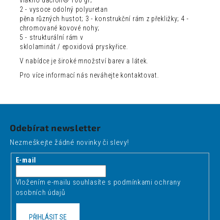
2 - vysoce odolný polyuretan
pěna různých hustot; 3 - konstrukční rám z překližky; 4 -
chromované kovové nohy;
5 - strukturální rám v
sklolaminát / epoxidová pryskyřice.
V nabídce je široké množství barev a látek.
Pro více informací nás neváhejte kontaktovat.
Z
á
Odebírat newsletter
p
Nezmeškejte žádné novinky či slevy!
a
t
E-mail
í
Vložením e-mailu souhlasíte s
podmínkami ochrany
osobních údajů
PŘIHLÁSIT SE