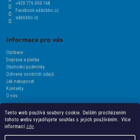
+420 776 000 168
Facebook addobbo.cz
addobbo.cz
Informace pro vás
Oblíbené
Doprava a platba
Obchodní podmínky
Ochrana osobních údajů
Jak nakupovat
Kontakty
O nás
Tento web používá soubory cookie. Dalším procházením
Facebook
tohoto webu vyjadřujete souhlas s jejich používáním.. Více
informací
zde
.