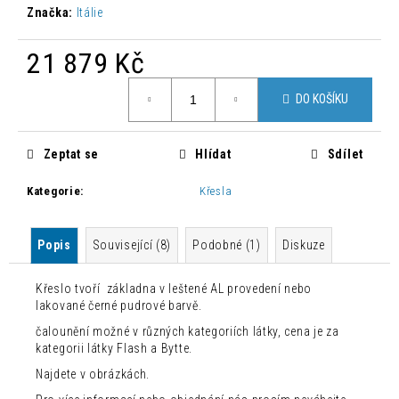
č
Značka:
Itálie
u
j
21 879 Kč
e
m
Měrná
e
DO KOŠÍKU
cena:
DESIGNOVÁ
Zeptat se
Hlídat
Sdílet
BAROVÁ
ŽIDLE
Kategorie
:
Křesla
NONO
3
360
Popis
Související (8)
Podobné (1)
Diskuze
Kč
Původně:
5
Křeslo tvoří základna v leštené AL provedení nebo
600
lakované černé pudrové barvě.
Kč
čalounění možné v různých kategoriích látky, cena je za
kategorii látky Flash a Bytte.
Najdete v obrázkách.