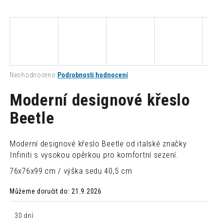
a
j
í
t
?
Průměrné
Neohodnoceno
Podrobnosti hodnocení
hodnocení
produktu
Moderní designové křeslo
je
0,0
Beetle
HLEDAT
z
5
hvězdiček.
Moderní designové křeslo Beetle od italské značky
D
Infiniti s vysokou opěrkou pro komfortní sezení.
o
76x76x99 cm / výška sedu 40,5 cm
p
o
Můžeme doručit do:
21.9.2026
r
u
30 dní