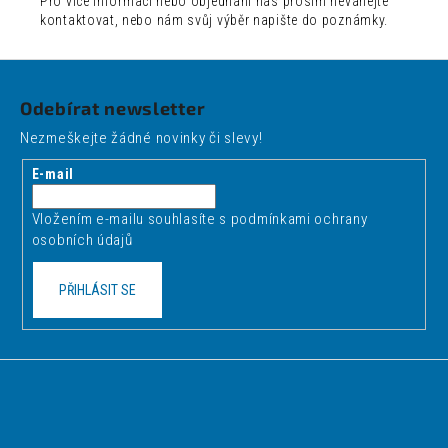
Pro více informací nebo objednání nás prosím neváhejte
kontaktovat, nebo nám svůj výběr napište do poznámky.
Z
á
Odebírat newsletter
p
Nezmeškejte žádné novinky či slevy!
a
t
E-mail
í
Vložením e-mailu souhlasíte s
podmínkami ochrany
osobních údajů
PŘIHLÁSIT SE