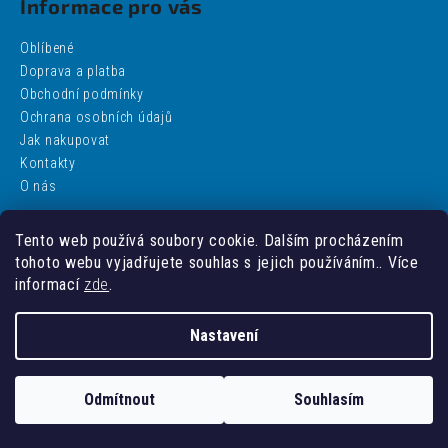
Informace pro vás
Oblíbené
Doprava a platba
Obchodní podmínky
Ochrana osobních údajů
Jak nakupovat
Kontakty
O nás
Tento web používá soubory cookie. Dalším procházením
Facebook
tohoto webu vyjadřujete souhlas s jejich používáním.. Více
informací
zde
.
Nastavení
Vytvořil Shoptet
Odmítnout
Souhlasím
Copyright 2026
addobbo
. Všechna práva vyhrazena.