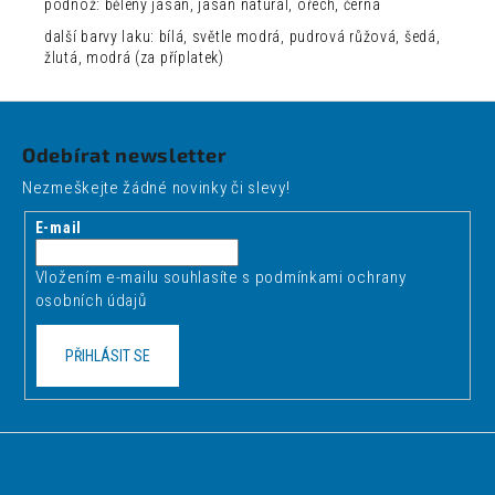
podnož: bělený jasan, jasan natural, ořech, černá
další barvy laku: bílá, světle modrá, pudrová růžová, šedá,
žlutá, modrá (za příplatek)
Z
á
Odebírat newsletter
p
Nezmeškejte žádné novinky či slevy!
a
t
E-mail
í
Vložením e-mailu souhlasíte s
podmínkami ochrany
osobních údajů
PŘIHLÁSIT SE