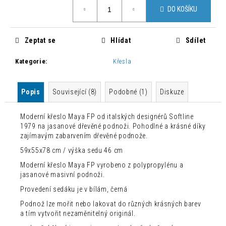
č
Měrná
DO KOŠÍKU
cena:
u
j
e
Zeptat se
Hlídat
Sdílet
m
e
Kategorie
:
Křesla
MODERNÍ
Popis
Související (8)
Podobné (1)
Diskuze
JÍDELNÍ
ŽIDLE
ZAHIRA
Moderní křeslo Maya FP od italských designérů Softline
2
1979 na jasanové dřevěné podnoži. Pohodlné a krásné díky
KUSY
zajímavým zabarvením dřevěné podnože.
2
59x55x78 cm / výška sedu 46 cm
500
Kč
Moderní křeslo Maya FP vyrobeno z polypropylénu a
Původně:
jasanové masivní podnoži.
8
300
Provedení sedáku je v bílám, černá
Kč
Podnož lze mořit nebo lakovat do různých krásných barev
a tím vytvořit nezaměnitelný originál.