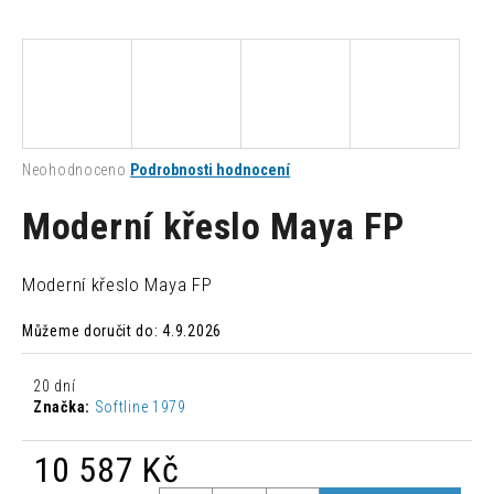
a
j
í
t
?
Průměrné
Neohodnoceno
Podrobnosti hodnocení
hodnocení
produktu
Moderní křeslo Maya FP
je
0,0
HLEDAT
z
Moderní křeslo Maya FP
5
hvězdiček.
Můžeme doručit do:
4.9.2026
D
o
20 dní
p
Značka:
Softline 1979
o
r
10 587 Kč
u