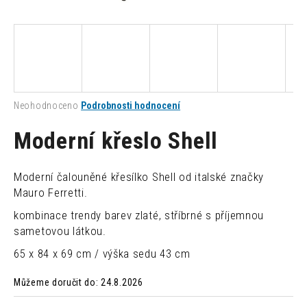
a
j
í
t
?
Průměrné
Neohodnoceno
Podrobnosti hodnocení
hodnocení
produktu
Moderní křeslo Shell
je
0,0
HLEDAT
z
Moderní čalouněné křesílko Shell od italské značky
5
Mauro Ferretti.
hvězdiček.
kombinace trendy barev zlaté, stříbrné s příjemnou
D
sametovou látkou.
o
p
65 x 84 x 69 cm / výška sedu 43 cm
o
r
Můžeme doručit do:
24.8.2026
u