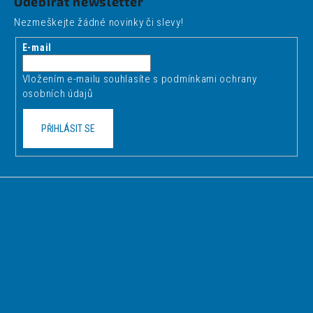
Odebírat newsletter
p
Nezmeškejte žádné novinky či slevy!
a
t
E-mail
í
Vložením e-mailu souhlasíte s
podmínkami ochrany
osobních údajů
PŘIHLÁSIT SE