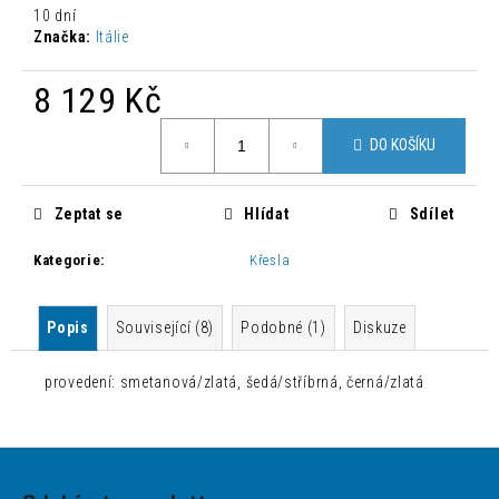
č
10 dní
u
Značka:
Itálie
j
e
8 129 Kč
m
e
Měrná
DO KOŠÍKU
cena:
MODERNÍ
PROPLÉTANÉ
Zeptat se
Hlídat
Sdílet
KŘESLO
AVATAR
Kategorie
:
Křesla
3
450
Kč
Popis
Související (8)
Podobné (1)
Diskuze
Původně:
5
016
provedení: smetanová/zlatá, šedá/stříbrná, černá/zlatá
Kč
Z
á