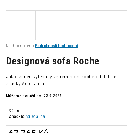
a
j
í
t
?
Průměrné
Neohodnoceno
Podrobnosti hodnocení
hodnocení
produktu
Designová sofa Roche
je
0,0
HLEDAT
z
Jako kámen vytesaný větrem sofa Roche od italské
5
značky Adrenalina
hvězdiček.
D
Můžeme doručit do:
23.9.2026
o
p
30 dní
o
Značka:
Adrenalina
r
u