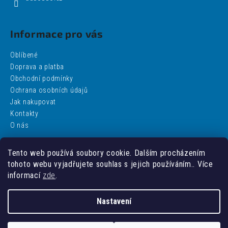
Informace pro vás
Oblíbené
Doprava a platba
Obchodní podmínky
Ochrana osobních údajů
Jak nakupovat
Kontakty
O nás
Tento web používá soubory cookie. Dalším procházením
Facebook
tohoto webu vyjadřujete souhlas s jejich používáním.. Více
informací
zde
.
Nastavení
Vytvořil Shoptet