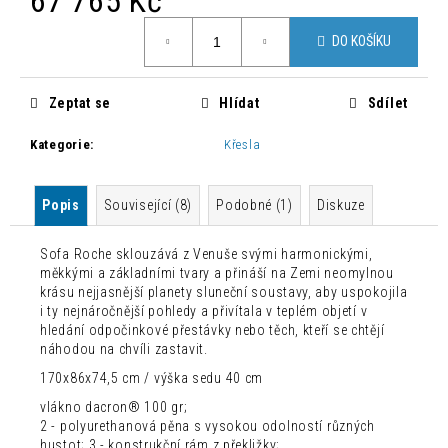
67 765 Kč
č
u
Měrná
DO KOŠÍKU
j
cena:
e
m
Zeptat se
Hlídat
Sdílet
e
Kategorie
:
Křesla
MODERNÍ
JÍDELNÍ
ŽIDLE
Popis
Související (8)
Podobné (1)
Diskuze
ZAHIRA
2
Sofa Roche sklouzává z Venuše svými harmonickými,
KUSY
měkkými a základními tvary a přináší na Zemi neomylnou
2
krásu nejjasnější planety sluneční soustavy, aby uspokojila
500
i ty nejnáročnější pohledy a přivítala v teplém objetí v
Kč
hledání odpočinkové přestávky nebo těch, kteří se chtějí
Původně:
náhodou na chvíli zastavit.
8
300
170x86x74,5 cm / výška sedu 40 cm
Kč
vlákno dacron® 100 gr;
2 - polyurethanová pěna s vysokou odolností různých
hustot; 3 - konstrukční rám z překližky;