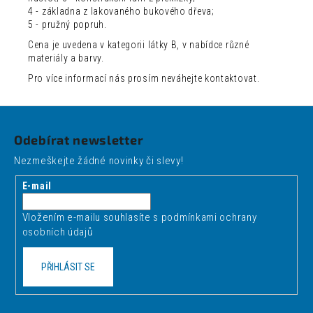
4 - základna z lakovaného bukového dřeva;
5 - pružný popruh.
Cena je uvedena v kategorii látky B, v nabídce různé
materiály a barvy.
Pro více informací nás prosím neváhejte kontaktovat.
Z
á
Odebírat newsletter
p
Nezmeškejte žádné novinky či slevy!
a
t
E-mail
í
Vložením e-mailu souhlasíte s
podmínkami ochrany
osobních údajů
PŘIHLÁSIT SE