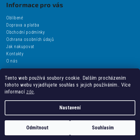
Informace pro vás
Oblíbené
Doprava a platba
Obchodní podmínky
Ochrana osobních údajů
Jak nakupovat
Kontakty
O nás
Tento web používá soubory cookie. Dalším procházením
Facebook
tohoto webu vyjadřujete souhlas s jejich používáním.. Více
informací
zde
.
Nastavení
Vytvořil Shoptet
Odmítnout
Souhlasím
Copyright 2026
addobbo
. Všechna práva vyhrazena.