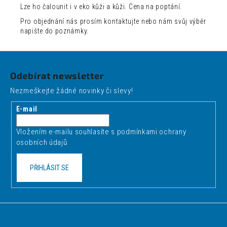
Lze ho čalounit i v eko kůži a kůži. Cena na poptání.
Pro objednání nás prosím kontaktujte nebo nám svůj výběr
napište do poznámky.
Z
á
Odebírat newsletter
p
Nezmeškejte žádné novinky či slevy!
a
t
E-mail
í
Vložením e-mailu souhlasíte s
podmínkami ochrany
osobních údajů
PŘIHLÁSIT SE