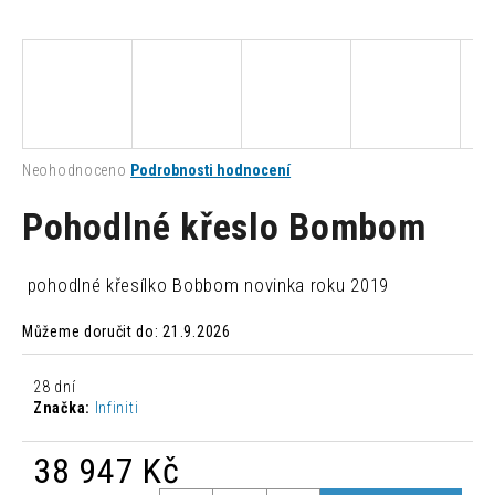
a
j
í
t
?
Průměrné
Neohodnoceno
Podrobnosti hodnocení
hodnocení
produktu
Pohodlné křeslo Bombom
je
0,0
HLEDAT
z
pohodlné křesílko Bobbom novinka roku 2019
5
hvězdiček.
Můžeme doručit do:
21.9.2026
D
o
28 dní
p
Značka:
Infiniti
o
r
38 947 Kč
u