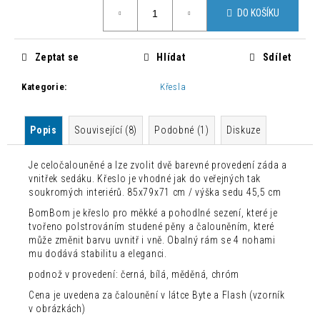
č
Měrná
DO KOŠÍKU
cena:
u
j
e
Zeptat se
Hlídat
Sdílet
m
e
Kategorie
:
Křesla
MODERNÍ
Popis
Související (8)
Podobné (1)
Diskuze
STOLEK
TOY
ZELENÝ
Je celočalouněné a lze zvolit dvě barevné provedení záda a
2
vnitřek sedáku. Křeslo je vhodné jak do veřejných tak
000
soukromých interiérů. 85x79x71 cm / výška sedu 45,5 cm
Kč
BomBom je křeslo pro měkké a pohodlné sezení, které je
Původně:
3
tvořeno polstrováním studené pěny a čalouněním, které
200
může změnit barvu uvnitř i vně. Obalný rám se 4 nohami
Kč
mu dodává stabilitu a eleganci.
podnož v provedení: černá, bílá, měděná, chróm
Cena je uvedena za čalounění v látce Byte a Flash (vzorník
v obrázkách)